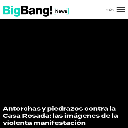
MÁS
SHOW
POLÍTICA
ACTUALIDAD
POLICIALES
ECONOMÍA
GRAN HERMANO
SALUD
Antorchas y piedrazos contra la
Casa Rosada: las imágenes de la
DEPORTES
violenta manifestación