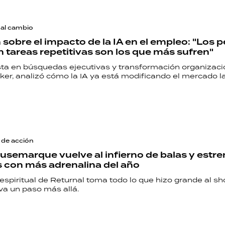
PALABRAS
HORÓSCOPO
 al cambio
sobre el impacto de la IA en el empleo: "Los pe
 tareas repetitivas son los que más sufren"
ista en búsquedas ejecutivas y transformación organizaci
er, analizó cómo la IA ya está modificando el mercado la
Seguinos
 de acción
usemarque vuelve al infierno de balas y estr
s con más adrenalina del año
espiritual de Returnal toma todo lo que hizo grande al sh
eva un paso más allá.