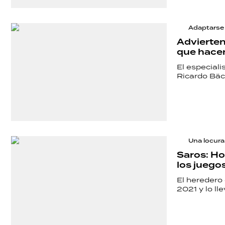
POLÍTICA
Adaptarse
Advierten 
que hacen
ACTUALIDAD
El especial
Ricardo Bäck
POLICIALES
ECONOMÍA
Una locura
Saros: Ho
los juego
GRAN
El heredero 
HERMANO
2021 y lo ll