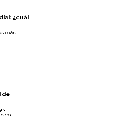
ial: ¿cuál
nes más
d de
g y
eo en