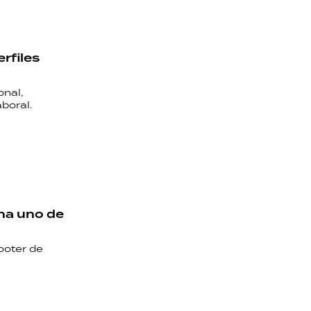
rfiles
onal,
boral.
ena uno de
ooter de