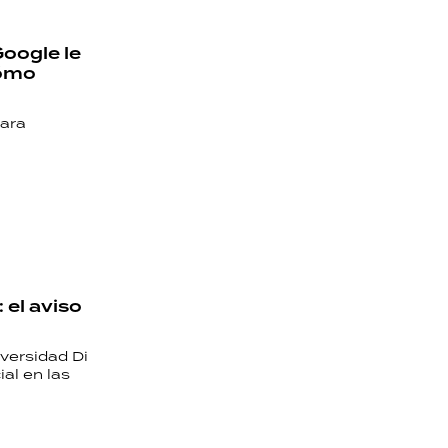
Google le
cómo
para
 el aviso
versidad Di
ial en las