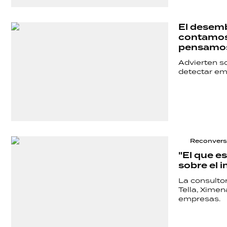
El desemb
contamos 
pensamo
Advierten so
detectar em
Reconversi
"El que e
sobre el i
La consultor
Tella, Ximen
empresas.
SHOW