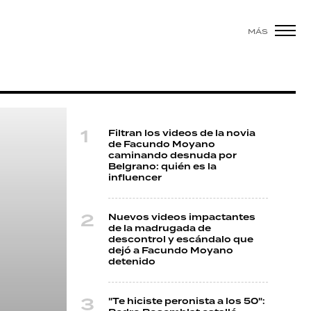
MÁS
Filtran los videos de la novia
de Facundo Moyano
caminando desnuda por
Belgrano: quién es la
influencer
Nuevos videos impactantes
de la madrugada de
descontrol y escándalo que
dejó a Facundo Moyano
detenido
"Te hiciste peronista a los 50":