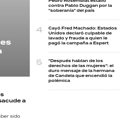
Pedro Rosemblat estalló
contra Pablo Duggan por la
"soberanía" del país
Cayó Fred Machado: Estados
Unidos declaró culpable de
lavado y fraude a quien le
 es
pagó la campaña a Espert
a
"Después hablan de los
derechos de las mujeres": el
duro mensaje de la hermana
de Candela que encendió la
polémica
os
 sacude a
aber sido