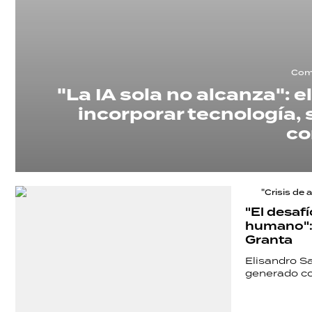
Comp
"La IA sola no alcanza": 
incorporar tecnología,
co
"Crisis de 
"El desafí
humano": 
Granta
Elisandro S
generado con