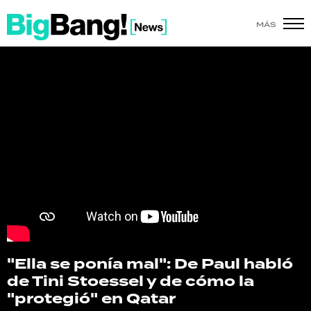
MÁS
SHOW
POLÍTICA
ACTUALIDAD
POLICIALES
ECONOMÍA
GRAN HERMANO
SALUD
"Ella se ponía mal": De Paul habló
de Tini Stoessel y de cómo la
DEPORTES
"protegió" en Qatar