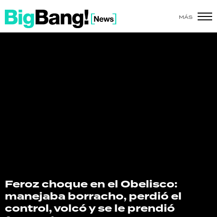
MÁS
SHOW
POLÍTICA
ACTUALIDAD
POLICIALES
ECONOMÍA
GRAN HERMANO
SALUD
Feroz choque en el Obelisco:
manejaba borracho, perdió el
DEPORTES
control, volcó y se le prendió