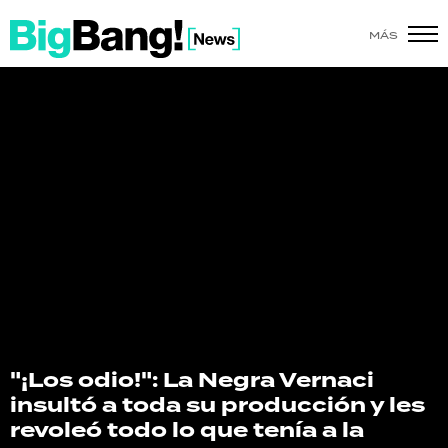
MÁS
SHOW
POLÍTICA
ACTUALIDAD
POLICIALES
ECONOMÍA
GRAN HERMANO
SALUD
"¡Los odio!": La Negra Vernaci
insultó a toda su producción y les
DEPORTES
revoleó todo lo que tenía a la