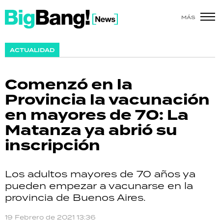
MÁS
SHOW
ACTUALIDAD
POLÍTICA
Comenzó en la
ACTUALIDAD
Provincia la vacunación
en mayores de 70: La
POLICIALES
Matanza ya abrió su
ECONOMÍA
inscripción
GRAN HERMANO
Los adultos mayores de 70 años ya
SALUD
pueden empezar a vacunarse en la
provincia de Buenos Aires.
DEPORTES
19 Febrero de 2021 13:36