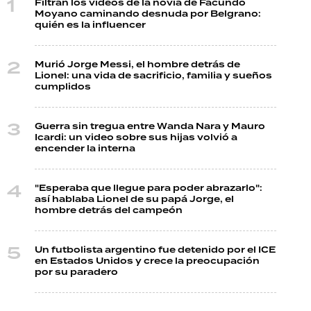
Filtran los videos de la novia de Facundo
Moyano caminando desnuda por Belgrano:
quién es la influencer
Murió Jorge Messi, el hombre detrás de
Lionel: una vida de sacrificio, familia y sueños
cumplidos
Guerra sin tregua entre Wanda Nara y Mauro
Icardi: un video sobre sus hijas volvió a
encender la interna
"Esperaba que llegue para poder abrazarlo":
así hablaba Lionel de su papá Jorge, el
hombre detrás del campeón
Un futbolista argentino fue detenido por el ICE
en Estados Unidos y crece la preocupación
por su paradero