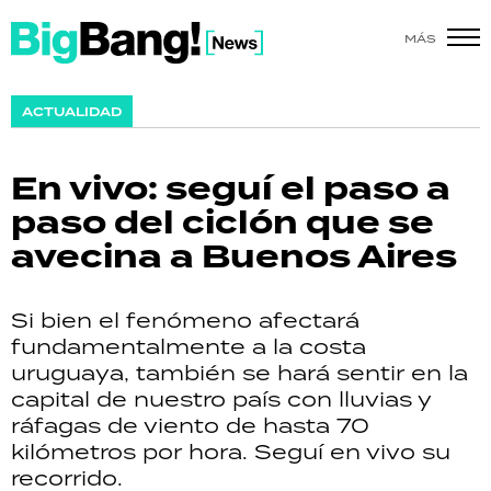
MÁS
SHOW
ACTUALIDAD
POLÍTICA
En vivo: seguí el paso a
ACTUALIDAD
paso del ciclón que se
avecina a Buenos Aires
POLICIALES
ECONOMÍA
Si bien el fenómeno afectará
fundamentalmente a la costa
GRAN HERMANO
uruguaya, también se hará sentir en la
capital de nuestro país con lluvias y
SALUD
ráfagas de viento de hasta 70
kilómetros por hora. Seguí en vivo su
DEPORTES
recorrido.