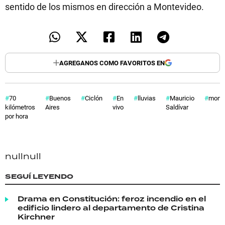
sentido de los mismos en dirección a Montevideo.
AGREGANOS COMO FAVORITOS EN
70
Buenos
Ciclón
En
lluvias
Mauricio
monte
kilómetros
Aires
vivo
Saldívar
por hora
null
null
SEGUÍ LEYENDO
Drama en Constitución: feroz incendio en el
edificio lindero al departamento de Cristina
Kirchner