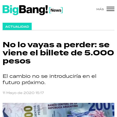
MÁS
SHOW
ACTUALIDAD
POLÍTICA
No lo vayas a perder: se
ACTUALIDAD
viene el billete de 5.000
pesos
POLICIALES
ECONOMÍA
El cambio no se introduciría en el
futuro próximo.
GRAN HERMANO
11 Mayo de 2020 15:17
SALUD
DEPORTES