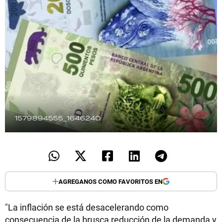
TECNOLOGÍA
RECETAS
PALABRAS
HORÓSCOPO
1579894555_1646240
Seguinos
AGREGANOS COMO FAVORITOS EN
"La inflación se está desacelerando como
consecuencia de la brusca reducción de la demanda y