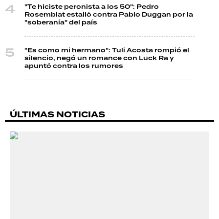
"Te hiciste peronista a los 50": Pedro
Rosemblat estalló contra Pablo Duggan por la
"soberanía" del país
"Es como mi hermano": Tuli Acosta rompió el
silencio, negó un romance con Luck Ra y
apuntó contra los rumores
ÚLTIMAS NOTICIAS