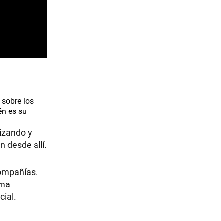
 sobre los
én es su
lizando y
n desde allí.
compañías.
ema
cial.