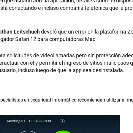
el que usuario abre la aplicación, detalles sobre el dispos
 está conectando e incluso compañía telefónica que le pro
athan Leitschuch
develó que un error en la plataforma 
vegador Safari 12 para computadoras Mac.
pta solicitudes de videollamadas pero sin protección ade
eractuar con él y permitir el ingreso de sitios maliciosos 
 usuario, incluso luego de que la app sea desinstalada.
especialistas en seguridad informática recomiendan utilizar al 