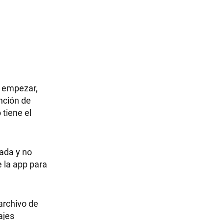
a empezar,
nción de
 tiene el
mada y no
 la app para
archivo de
ajes