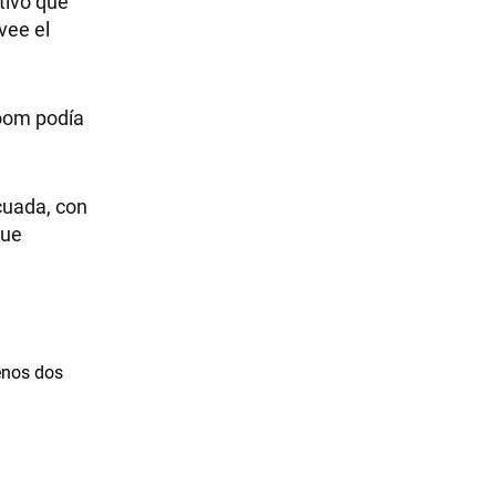
itivo que
vee el
Zoom podía
cuada, con
que
menos dos