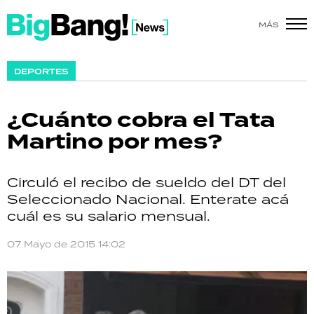
MÁS
SHOW
DEPORTES
POLÍTICA
¿Cuánto cobra el Tata
ACTUALIDAD
Martino por mes?
POLICIALES
Circuló el recibo de sueldo del DT del
ECONOMÍA
Seleccionado Nacional. Enterate acá
cuál es su salario mensual.
GRAN HERMANO
07 Mayo de 2015 14:02
SALUD
DEPORTES