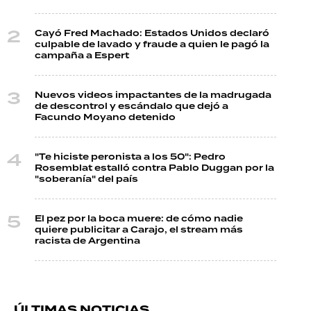
Cayó Fred Machado: Estados Unidos declaró
culpable de lavado y fraude a quien le pagó la
campaña a Espert
Nuevos videos impactantes de la madrugada
de descontrol y escándalo que dejó a
Facundo Moyano detenido
"Te hiciste peronista a los 50": Pedro
Rosemblat estalló contra Pablo Duggan por la
"soberanía" del país
El pez por la boca muere: de cómo nadie
quiere publicitar a Carajo, el stream más
racista de Argentina
ÚLTIMAS NOTICIAS