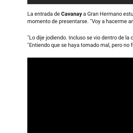
GRAN
La entrada de
Cavanay
a Gran Hermano estuv
momento de presentarse. "Voy a hacerme amiga
HERMANO
"Lo dije jodiendo. Incluso se vio dentro de la
SALUD
"Entiendo que se haya tomado mal, pero no f
DEPORTES
TECNOLOGÍA