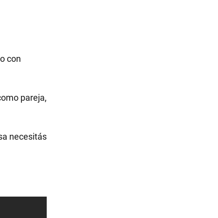
vo con
como pareja,
sa necesitás