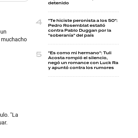
detenido
"Te hiciste peronista a los 50":
Pedro Rosemblat estalló
 un
contra Pablo Duggan por la
"soberanía" del país
l muchacho
"Es como mi hermano": Tuli
Acosta rompió el silencio,
negó un romance con Luck Ra
y apuntó contra los rumores
ulo. "La
uar.