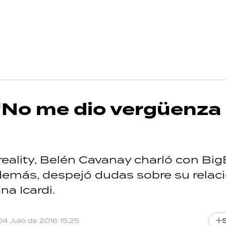
 "No me dio vergüenza
reality, Belén Cavanay charló con Bi
demás, despejó dudas sobre su relac
na Icardi.
04 Julio de 2016 15:25