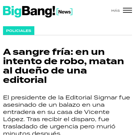
MÁS
SHOW
POLICIALES
POLÍTICA
A sangre fría: en un
ACTUALIDAD
intento de robo, matan
al dueño de una
POLICIALES
editorial
ECONOMÍA
El presidente de la Editorial Sigmar fue
GRAN HERMANO
asesinado de un balazo en una
entradera en su casa de Vicente
SALUD
López. Tras recibir el disparo, fue
trasladado de urgencia pero murió
DEPORTES
minutos después.