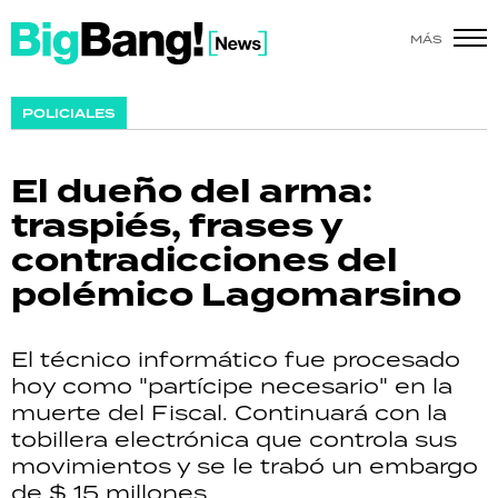
MÁS
SHOW
POLICIALES
POLÍTICA
El dueño del arma:
ACTUALIDAD
traspiés, frases y
contradicciones del
POLICIALES
polémico Lagomarsino
ECONOMÍA
El técnico informático fue procesado
GRAN HERMANO
hoy como "partícipe necesario" en la
muerte del Fiscal. Continuará con la
SALUD
tobillera electrónica que controla sus
movimientos y se le trabó un embargo
DEPORTES
de $ 15 millones.