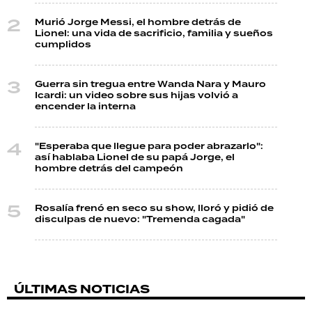
Murió Jorge Messi, el hombre detrás de
Lionel: una vida de sacrificio, familia y sueños
cumplidos
Guerra sin tregua entre Wanda Nara y Mauro
Icardi: un video sobre sus hijas volvió a
encender la interna
"Esperaba que llegue para poder abrazarlo":
así hablaba Lionel de su papá Jorge, el
hombre detrás del campeón
Rosalía frenó en seco su show, lloró y pidió de
disculpas de nuevo: "Tremenda cagada"
ÚLTIMAS NOTICIAS