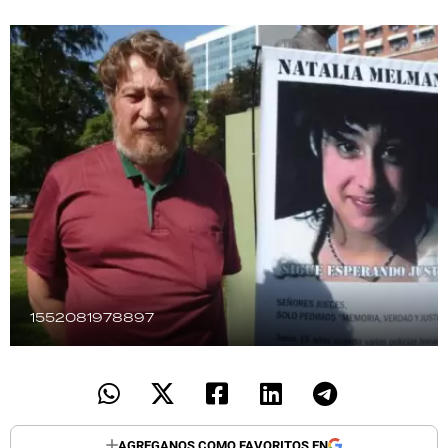
TECNOLOGÍA
RECETAS
PALABRAS
HORÓSCOPO
Seguinos
1552081978897
AGREGANOS COMO FAVORITOS EN