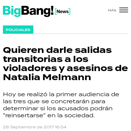
MÁS
SHOW
POLICIALES
POLÍTICA
Quieren darle salidas
ACTUALIDAD
transitorias a los
violadores y asesinos de
POLICIALES
Natalia Melmann
ECONOMÍA
Hoy se realizó la primer audiencia de
GRAN HERMANO
las tres que se concretarán para
determinar si los acusados podrán
SALUD
"reinsertarse" en la sociedad.
DEPORTES
28 Septiembre de 2017 16:54