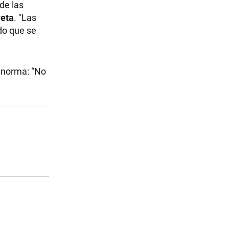
de las
reta
. "Las
do que se
a norma: “No