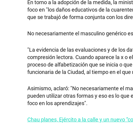
En torno a la adopción de la medida, la mini
GRAN
foco en "los daños educativos de la cuarente
que se trabajó de forma conjunta con los dir
HERMANO
No necesariamente el masculino genérico es l
SALUD
"La evidencia de las evaluaciones y de los d
compresión lectora. Cuando aparece la x o e
proceso de alfabetización que se inicia o que
DEPORTES
funcionaria de la Ciudad, al tiempo en el que
Asimismo, aclaró: "No necesariamente el masc
TECNOLOGÍA
pueden utilizar otras formas y eso es lo que
foco en los aprendizajes".
Chau planes, Ejército a la calle y un nuevo “cor