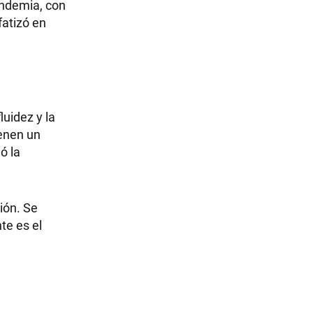
andemia, con
fatizó en
uidez y la
ienen un
ó la
ión. Se
te es el