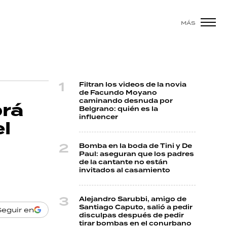
MÁS
Filtran los videos de la novia
de Facundo Moyano
caminando desnuda por
brá
Belgrano: quién es la
influencer
l
Bomba en la boda de Tini y De
Paul: aseguran que los padres
de la cantante no están
invitados al casamiento
Alejandro Sarubbi, amigo de
Santiago Caputo, salió a pedir
Seguir en
disculpas después de pedir
tirar bombas en el conurbano