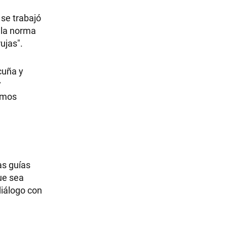
 se trabajó
 la norma
ujas".
cuña y
y
remos
as guías
que sea
diálogo con