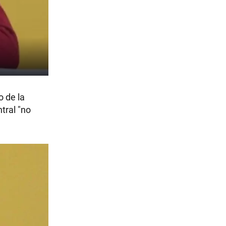
o de la
tral "no