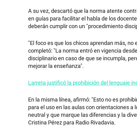
A su vez, descartó que la norma atente contra
en guías para facilitar el habla de los doc
deberán cumplir con un "procedimiento discip
SHOW
"El foco es que los chicos aprendan más, no 
completó: "La norma entró en vigencia desde 
POLÍTICA
disciplinario en caso de que se incumpla, pe
mejorar la enseñanza".
ACTUALIDAD
Larreta justificó la prohibición del lenguaje i
En la misma línea, afirmó: "Esto no es prohi
POLICIALES
para el uso en las aulas con orientaciones a l
neutral y que marque las diferencias y la dive
Cristina Pérez para Radio Rivadavia.
ECONOMÍA