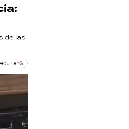
cia:
s de las
Seguir en