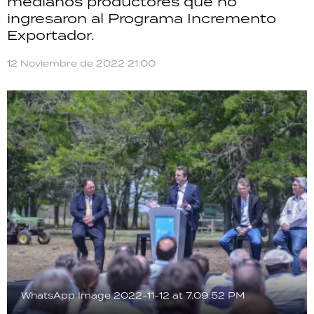
medianos productores que no
TECNOLOGÍA
ingresaron al Programa Incremento
Exportador.
12 Noviembre de 2022 21:00
RECETAS
PALABRAS
HORÓSCOPO
Seguinos
WhatsApp Image 2022-11-12 at 7.09.52 PM