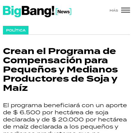
MÁS
SHOW
POLÍTICA
POLÍTICA
Crean el Programa de
ACTUALIDAD
Compensación para
Pequeños y Medianos
POLICIALES
Productores de Soja y
ECONOMÍA
Maíz
GRAN HERMANO
El programa beneficiará con un aporte
SALUD
de $ 6.500 por hectárea de soja
declarada y de $ 20.000 por hectárea
DEPORTES
de maíz declarada a los pequeños y