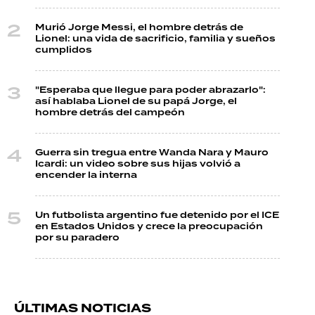
Murió Jorge Messi, el hombre detrás de
Lionel: una vida de sacrificio, familia y sueños
cumplidos
"Esperaba que llegue para poder abrazarlo":
así hablaba Lionel de su papá Jorge, el
hombre detrás del campeón
Guerra sin tregua entre Wanda Nara y Mauro
Icardi: un video sobre sus hijas volvió a
encender la interna
Un futbolista argentino fue detenido por el ICE
en Estados Unidos y crece la preocupación
por su paradero
ÚLTIMAS NOTICIAS