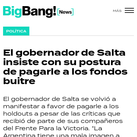
MÁS
SHOW
POLÍTICA
POLÍTICA
El gobernador de Salta
ACTUALIDAD
insiste con su postura
de pagarle a los fondos
POLICIALES
buitre
ECONOMÍA
El gobernador de Salta se volvió a
GRAN HERMANO
manifestar a favor de pagarle a los
holdouts a pesar de las críticas que
SALUD
recibió de parte de sus compañeros
del Frente Para la Victoria. “La
DEPORTES
Argentina tiene una mala imagen a