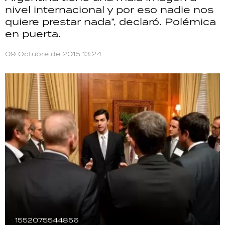
nivel internacional y por eso nadie nos
TECNOLOGÍA
quiere prestar nada”, declaró. Polémica
en puerta.
09 Octubre de 2015 13:24
RECETAS
PALABRAS
HORÓSCOPO
Seguinos
1552075544856