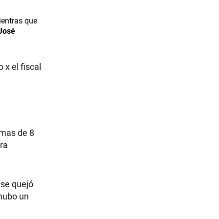
ientras que
José
x el fiscal
 mas de 8
ra
 se quejó
 hubo un