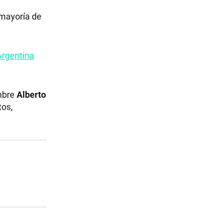
 mayoría de
Argentina
mbre
Alberto
tos,