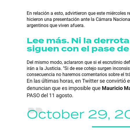
GRAN
En relación a esto, advirtieron que este miércoles 
hicieron una presentación ante la Cámara Nacional 
HERMANO
argentinos que viven afuera.
Lee más. Ni la derrota
SALUD
siguen con el pase de
Del mismo modo, aclararon que si el escrutinio def
DEPORTES
irán a la Justicia. "Si de ese cotejo surgen incons
consecuencia no haremos comentarios sobre el tráf
En las últimas horas, en Twitter se convirtió
TECNOLOGÍA
denuncian que es imposible que
Mauricio Ma
PASO del 11 agosto.
October 29, 2