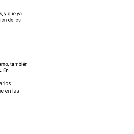
s, y que ya
ión de los
erno, también
s. En
arios
e en las