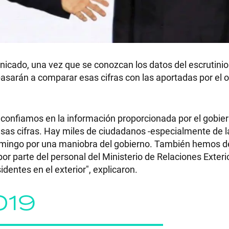
RECETAS
icado, una vez que se conozcan los datos del escrutinio 
pasarán a comparar esas cifras con las aportadas por el o
PALABRAS
HORÓSCOPO
 confiamos en la información proporcionada por el gobier
as cifras. Hay miles de ciudadanos -especialmente de l
domingo por una maniobra del gobierno. También hemos 
Seguinos
por parte del personal del Ministerio de Relaciones Exteri
dentes en el exterior", explicaron.
019