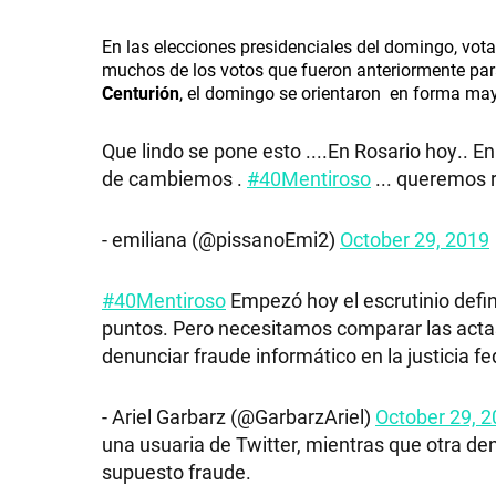
En las elecciones presidenciales del domingo, vo
muchos de los votos que fueron anteriormente pa
Centurión
, el domingo
se orientaron en forma mayo
Que lindo se pone esto ....En Rosario hoy.. E
de cambiemos .
#40Mentiroso
... queremos 
- emiliana (@pissanoEmi2)
October 29, 2019
#40Mentiroso
Empezó hoy el escrutinio defi
puntos. Pero necesitamos comparar las actas
denunciar fraude informático en la justicia fe
- Ariel Garbarz (@GarbarzAriel)
October 29, 
una usuaria de Twitter, mientras que otra d
supuesto fraude.