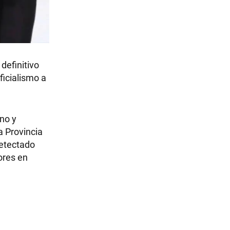
definitivo
ficialismo a
no y
a Provincia
detectado
ores en