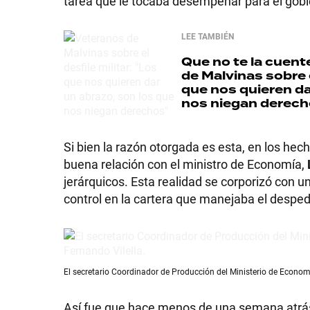
tarea que le tocaba desempeñar para el gobie
LEE TAMBIÉN
Que no te la cuen
SHOW
de Malvinas sobre e
que nos quieren da
nos niegan derech
POLÍTICA
Si bien la razón otorgada es esta, en los hec
buena relación con el ministro de Economía,
ACTUALIDAD
jerárquicos. Esta realidad se corporizó con u
control en la cartera que manejaba el desped
POLICIALES
El secretario Coordinador de Producción del Ministerio de Econom
ECONOMÍA
Así fue que hace menos de una semana atr