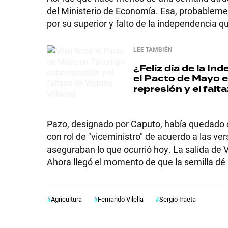
del Ministerio de Economía. Esa, probablement
GRAN
por su superior y falto de la independencia q
HERMANO
LEE TAMBIÉN
¿Feliz día de la I
SALUD
el Pacto de Mayo 
represión y el falta
DEPORTES
Pazo, designado por Caputo, había quedado 
con rol de "viceministro" de acuerdo a las ve
aseguraban lo que ocurrió hoy. La salida de Vi
TECNOLOGÍA
Ahora llegó el momento de que la semilla dé 
Agricultura
Fernando Vilella
Sergio Iraeta