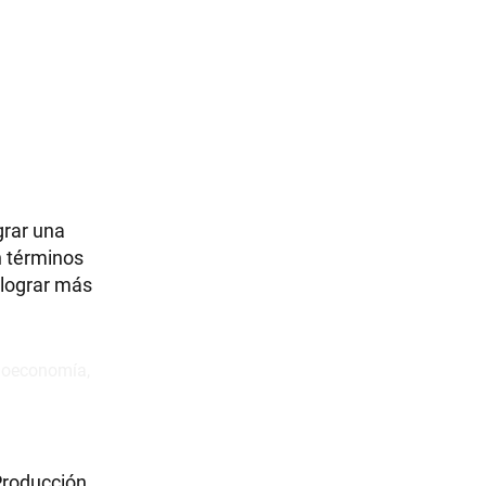
grar una
n términos
 lograr más
Producción