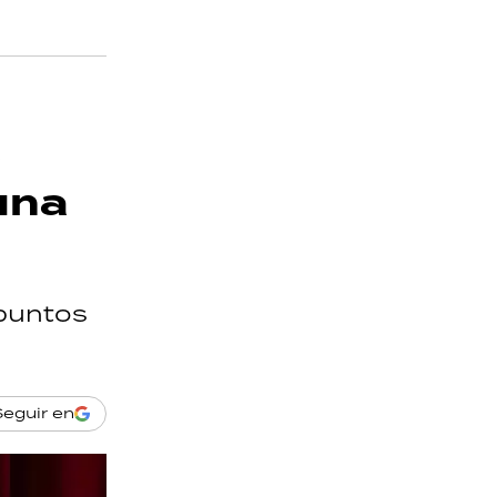
:
 una
 puntos
Seguir en