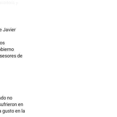
e Javier
vos
obierno
asesores de
ado no
ufrieron en
a gusto en la