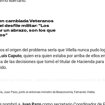
rno libertario.
ten cambiada
Veteranos
RECETAS
l desfile militar: "Los
r un abrazo, son los que
os"
PALABRAS
HORÓSCOPO
hos el origen del problema sería que Vilella nunca pudo lo
Luis Caputo
, quien era quien estaba por arriba de ellos e
na de las decisiones que tomó el titular de Hacienda para
ido.
Seguinos
ía, Juan Pazo, junto al entonces ministro de Bioeconomía, Fernando Vilella.
ás nombró a
Juan Pazo
como secretario Coordinador de 