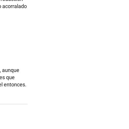
o acorralado
, aunque
res que
el entonces.