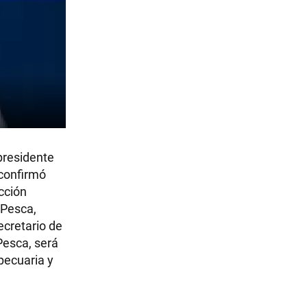
presidente
 confirmó
cción
 Pesca,
ecretario de
Pesca, será
pecuaria y