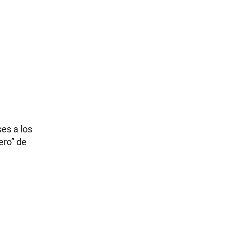
es a los
ero” de