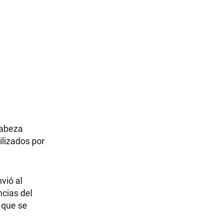
cabeza
ilizados por
vió al
ncias del
a que se