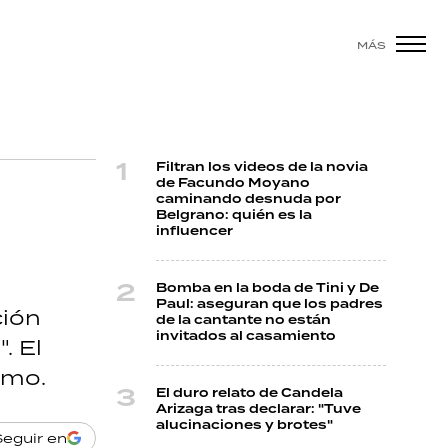
MÁS
Filtran los videos de la novia
de Facundo Moyano
caminando desnuda por
Belgrano: quién es la
influencer
Bomba en la boda de Tini y De
Paul: aseguran que los padres
ción
de la cantante no están
invitados al casamiento
. El
smo.
El duro relato de Candela
Arizaga tras declarar: "Tuve
alucinaciones y brotes"
Seguir en