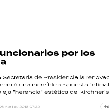
funcionarios por los
da
a Secretaría de Presidencia la renova
recibió una increíble respuesta "oficial"
eja "herencia" estética del kirchneri
06 Abril de 2016 07:32