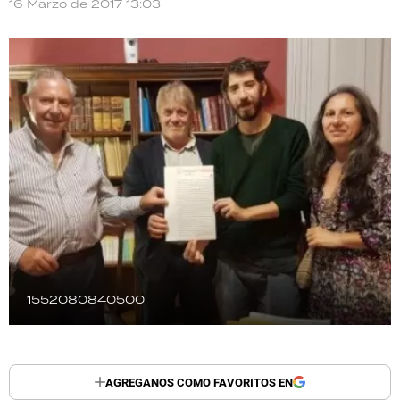
16 Marzo de 2017 13:03
TECNOLOGÍA
RECETAS
PALABRAS
HORÓSCOPO
Seguinos
1552080840500
AGREGANOS COMO FAVORITOS EN