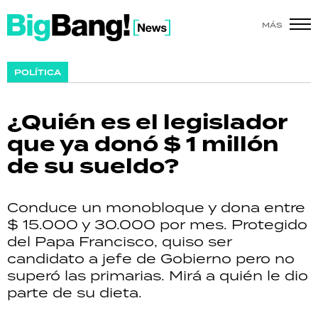
MÁS
SHOW
POLÍTICA
POLÍTICA
¿Quién es el legislador
ACTUALIDAD
que ya donó $ 1 millón
de su sueldo?
POLICIALES
ECONOMÍA
Conduce un monobloque y dona entre
$ 15.000 y 30.000 por mes. Protegido
GRAN HERMANO
del Papa Francisco, quiso ser
candidato a jefe de Gobierno pero no
SALUD
superó las primarias. Mirá a quién le dio
parte de su dieta.
DEPORTES