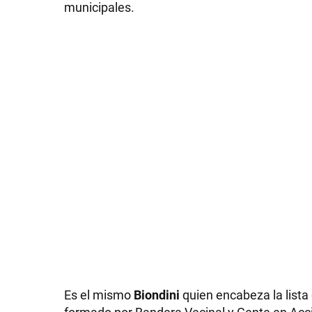
municipales.
Es el mismo
Biondini
quien encabeza la list
formado por Bandera Vecinal y Gente en Acci