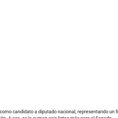
a como candidato a diputado nacional, representando un f
ón. A esa, se le suman seis listas más para el Senado.