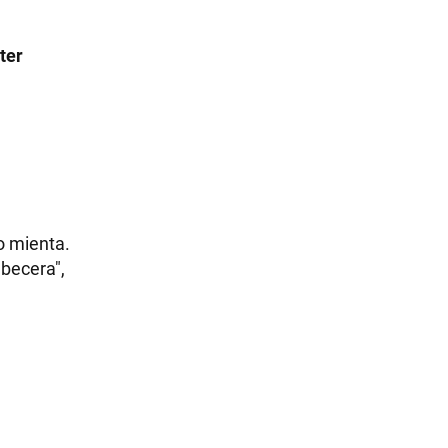
ter
o mienta.
abecera",