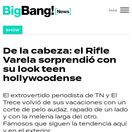
MÁS
SHOW
SHOW
POLÍTICA
De la cabeza: el Rifle
ACTUALIDAD
Varela sorprendió con
su look teen
POLICIALES
hollywoodense
ECONOMÍA
El extrovertido periodista de TN y El
GRAN HERMANO
Trece volvió de sus vacaciones con un
corte de pelo audaz, rapado de un lado
SALUD
y con la melena larga del otro.
Famosos que siguen la tendencia aquí
DEPORTES
y en el exterior.