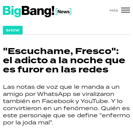
MÁS
SHOW
SHOW
POLÍTICA
"Escuchame, Fresco":
ACTUALIDAD
el adicto a la noche que
es furor en las redes
POLICIALES
ECONOMÍA
Las notas de voz que le manda a un
amigo por WhatsApp se viralizaron
GRAN HERMANO
también en Facebook y YouTube. Y lo
convirtieron en un fenómeno. Quién es
SALUD
este personaje que se define "enfermo
por la joda mal".
DEPORTES