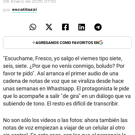
06 Enero de 2015 07:10
TECNOLOGÍA
escatilazzi
por
RECETAS
AGREGANOS COMO FAVORITOS EN
PALABRAS
"Escuchame, Fresco, yo salgo el viernes tipo siete,
HORÓSCOPO
seis, siete. ¿Por que no venís conmigo, boludo? Por
favor te pido". Así arranca el primer audio de una
cadena de notas de voz que se viraliza desde hace
Seguinos
unas semanas en Whastsapp. El protagonista le pide
que lo acompañe a salir "de gira" en un diálogo que va
subiendo de tono. El resto es difícil de transcribir.
No son sólo los videos o las fotos: ahora también las
notas de voz empiezan a viajar de un celular al otro