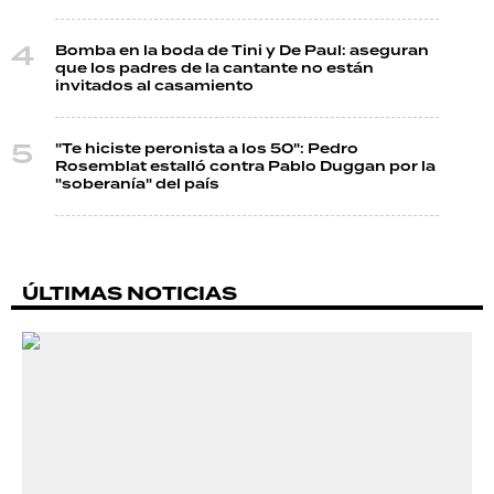
Bomba en la boda de Tini y De Paul: aseguran
que los padres de la cantante no están
invitados al casamiento
"Te hiciste peronista a los 50": Pedro
Rosemblat estalló contra Pablo Duggan por la
"soberanía" del país
ÚLTIMAS NOTICIAS