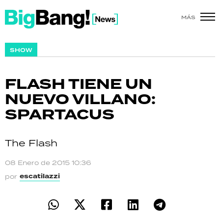
MÁS
SHOW
SHOW
POLÍTICA
FLASH TIENE UN
ACTUALIDAD
NUEVO VILLANO:
SPARTACUS
POLICIALES
ECONOMÍA
The Flash
GRAN HERMANO
08 Enero de 2015 10:36
escatilazzi
por
SALUD
DEPORTES