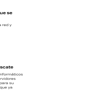
que se
a red y
escate
informáticos
rvidores
 para su
 que ya