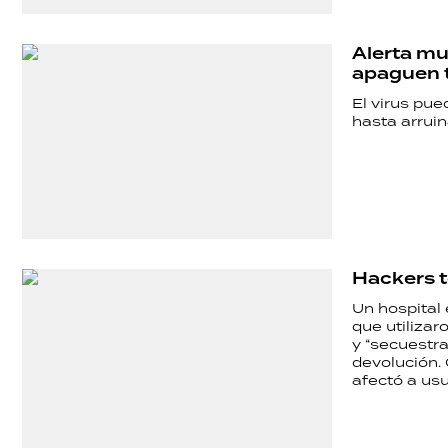
POLICIALES
Alerta mun
apaguen t
ECONOMÍA
El virus pue
hasta arruina
GRAN
HERMANO
Hackers t
SALUD
Un hospital
que utiliza
y “secuestra
DEPORTES
devolución.
afectó a usu