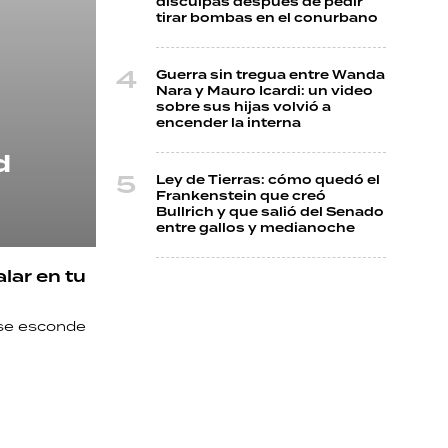
disculpas después de pedir
tirar bombas en el conurbano
Guerra sin tregua entre Wanda
Nara y Mauro Icardi: un video
sobre sus hijas volvió a
encender la interna
d
Ley de Tierras: cómo quedó el
Frankenstein que creó
Bullrich y que salió del Senado
entre gallos y medianoche
lar en tu
 se esconde