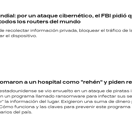
dial: por un ataque cibernético, el FBI pidió 
odos los routers del mundo
de recolectar información privada, bloquear el tráfico de l
r el dispositivo.
omaron a un hospital como "rehén" y piden r
 estadounidense se vio envuelto en un ataque de piratas 
ron un programa llamado ransomware para infectar sus se
r” la información del lugar. Exigieron una suma de dinero
 Cómo funciona y las claves para prevenir este programa
arios del país.