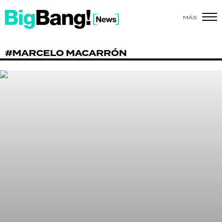
MÁS
SHOW
#MARCELO MACARRÓN
POLÍTICA
ACTUALIDAD
POLICIALES
ECONOMÍA
GRAN HERMANO
SALUD
DEPORTES