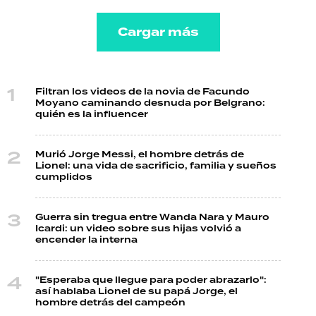
Cargar más
Filtran los videos de la novia de Facundo
Moyano caminando desnuda por Belgrano:
quién es la influencer
Murió Jorge Messi, el hombre detrás de
Lionel: una vida de sacrificio, familia y sueños
cumplidos
Guerra sin tregua entre Wanda Nara y Mauro
Icardi: un video sobre sus hijas volvió a
encender la interna
"Esperaba que llegue para poder abrazarlo":
así hablaba Lionel de su papá Jorge, el
hombre detrás del campeón