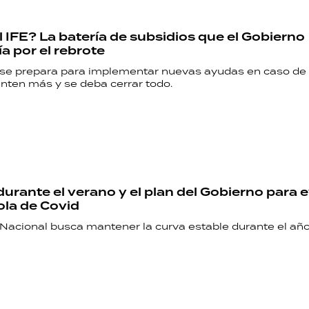
l IFE? La batería de subsidios que el Gobierno
ía por el rebrote
 se prepara para implementar nuevas ayudas en caso de 
ten más y se deba cerrar todo.
RECETAS
PALABRAS
HORÓSCOPO
urante el verano y el plan del Gobierno para e
la de Covid
Seguinos
 Nacional busca mantener la curva estable durante el añ