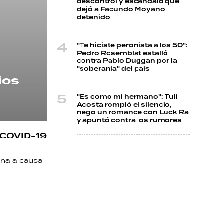
descontrol y escándalo que
dejó a Facundo Moyano
detenido
"Te hiciste peronista a los 50":
Pedro Rosemblat estalló
contra Pablo Duggan por la
"soberanía" del país
ios
"Es como mi hermano": Tuli
Acosta rompió el silencio,
negó un romance con Luck Ra
y apuntó contra los rumores
l COVID-19
ina a causa