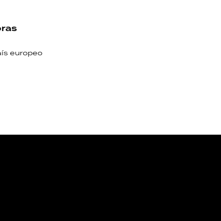
oras
aís europeo
NOS