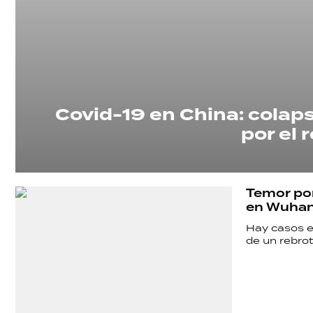
Covid-19 en China: colaps
por el 
Temor por
en Wuhan
Hay casos e
de un rebrot