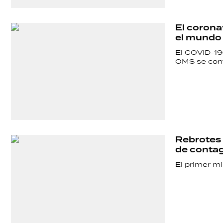
ECONOMÍA
El corona
GRAN
el mundo 
HERMANO
El COVID-19 
OMS se cont
SALUD
DEPORTES
Rebrotes 
de contag
TECNOLOGÍA
El primer mi