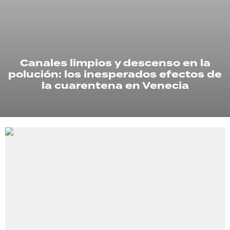
TECNOLOGÍA
Canales limpios y descenso en la
RECETAS
polución: los inesperados efectos de
PALABRAS
la cuarentena en Venecia
HORÓSCOPO
Seguinos