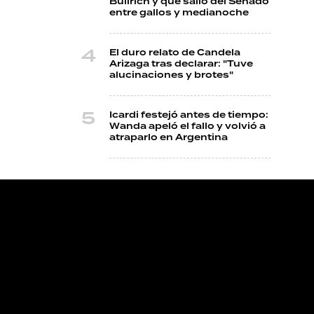
Bullrich y que salió del Senado
entre gallos y medianoche
El duro relato de Candela
Arizaga tras declarar: "Tuve
alucinaciones y brotes"
Icardi festejó antes de tiempo:
Wanda apeló el fallo y volvió a
atraparlo en Argentina
NOS