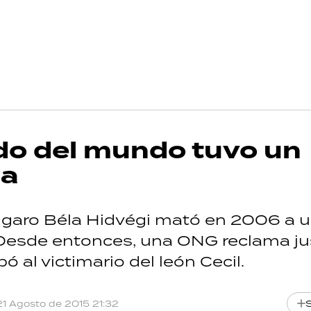
do del mundo tuvo un
na
úngaro Béla Hidvégi mató en 2006 a 
 Desde entonces, una ONG reclama jus
 al victimario del león Cecil.
21 Agosto de 2015 21:32