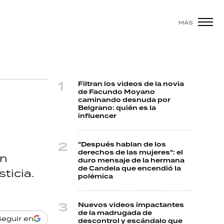
MÁS
Filtran los videos de la novia
de Facundo Moyano
caminando desnuda por
Belgrano: quién es la
influencer
"Después hablan de los
derechos de las mujeres": el
un
duro mensaje de la hermana
de Candela que encendió la
ticia.
polémica
Nuevos videos impactantes
de la madrugada de
Seguir en
descontrol y escándalo que