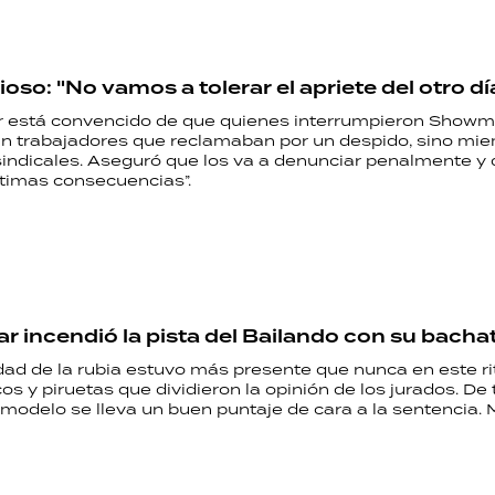
urioso: "No vamos a tolerar el apriete del otro dí
r está convencido de que quienes interrumpieron Showm
an trabajadores que reclamaban por un despido, sino mi
sindicales. Aseguró que los va a denunciar penalmente y 
ltimas consecuencias”.
zar incendió la pista del Bailando con su bacha
dad de la rubia estuvo más presente que nunca en este r
s y piruetas que dividieron la opinión de los jurados. De
modelo se lleva un buen puntaje de cara a la sentencia. M
RECETAS