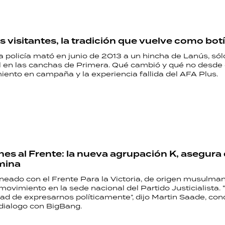
PALABRAS
HORÓSCOPO
 visitantes, la tradición que vuelve como botí
 policía mató en junio de 2013 a un hincha de Lanús, sól
al en las canchas de Primera. Qué cambió y qué no desde 
ento en campaña y la experiencia fallida del AFA Plus.
Seguinos
s al Frente: la nueva agrupación K, asegura 
imina
neado con el Frente Para la Victoria, de origen musulman
ovimiento en la sede nacional del Partido Justicialista.
ad de expresarnos políticamente”, dijo Martin Saade, con
 dialogo con BigBang.