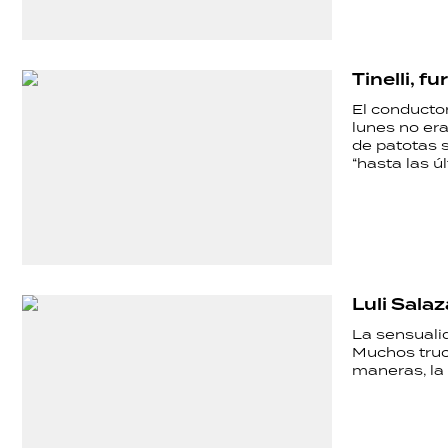
Tinelli, f
El conducto
lunes no er
de patotas 
“hasta las ú
Luli Sala
La sensuali
Muchos truco
maneras, la 
SHOW