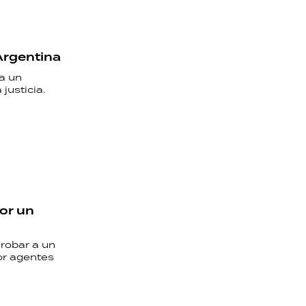
Argentina
a un
justicia.
or un
robar a un
or agentes