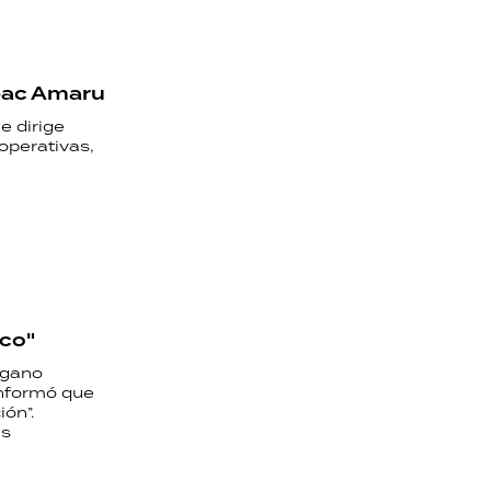
upac Amaru
e dirige
ooperativas,
ico"
rgano
informó que
ón”.
us