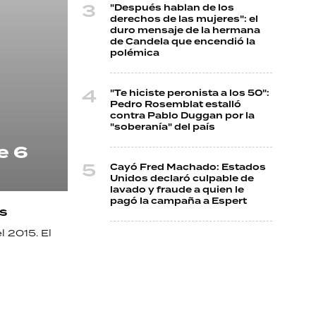
"Después hablan de los
derechos de las mujeres": el
duro mensaje de la hermana
de Candela que encendió la
polémica
"Te hiciste peronista a los 50":
Pedro Rosemblat estalló
contra Pablo Duggan por la
"soberanía" del país
e 6
Cayó Fred Machado: Estados
Unidos declaró culpable de
lavado y fraude a quien le
pagó la campaña a Espert
s
l 2015. El