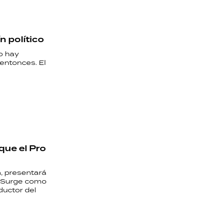
n político
o hay
entonces. El
que el Pro
, presentará
 “Surge como
ductor del