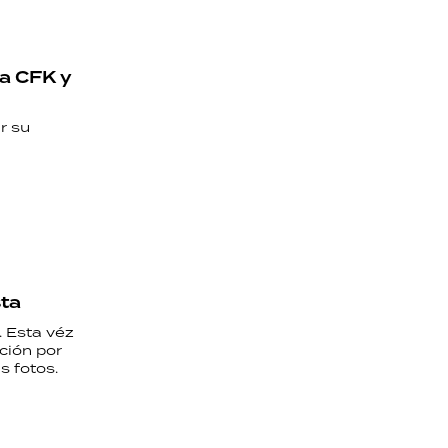
sa CFK y
r su
sta
. Esta véz
ción por
s fotos.