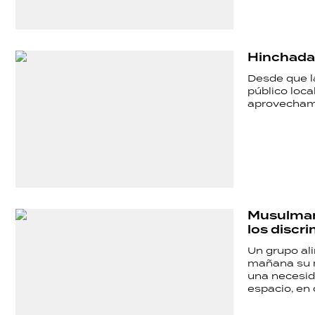
POLÍTICA
Hinchadas
Desde que la
ACTUALIDAD
público loc
aprovechami
POLICIALES
ECONOMÍA
Musulmane
los discr
GRAN
Un grupo ali
mañana su m
HERMANO
una necesid
espacio, en