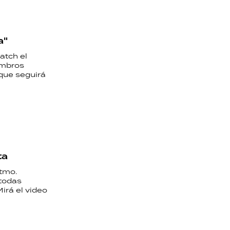
a"
atch el
embros
que seguirá
ta
itmo.
 todas
irá el video