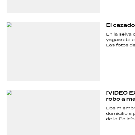
SALUD
El cazado
DEPORTES
En la selva
yaguareté e
Las fotos de
TECNOLOGÍA
[VIDEO EX
robo a m
Dos miembro
domicilio a 
de la Policía