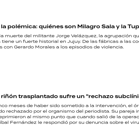
 la polémica: quiénes son Milagro Sala y la T
la muerte del militante Jorge Velázquez, la agrupación qu
 tiene un fuerte historial en Jujuy. De las fábricas a las c
s con Gerardo Morales a los episodios de violencia.
l riñón trasplantado sufre un "rechazo subclín
nco meses de haber sido sometido a la intervención, el ó
do rechazado por el organismo del periodista. Su pareja 
eprimieron al mismo punto que cuando salió de la operaci
bal Fernández le respondió por su denuncia sobre el vir