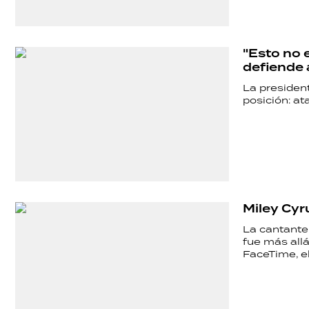
"Esto no 
defiende 
La president
posición: at
Miley Cyr
La cantante
fue más all
FaceTime, el