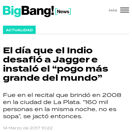
MÁS
SHOW
ACTUALIDAD
POLÍTICA
El día que el Indio
ACTUALIDAD
desafió a Jagger e
instaló el “pogo más
POLICIALES
grande del mundo”
ECONOMÍA
Fue en el recital que brindó en 2008
GRAN HERMANO
en la ciudad de La Plata. “160 mil
personas en la misma noche, no es
SALUD
sopa”, se jactó entonces.
DEPORTES
14 Marzo de 2017 10:22