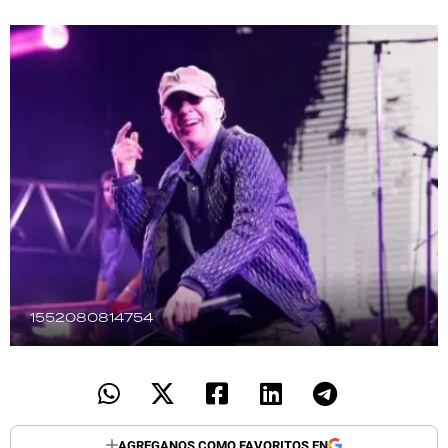
TECNOLOGÍA
RECETAS
PALABRAS
HORÓSCOPO
Seguinos
1552080814754
AGREGANOS COMO FAVORITOS EN