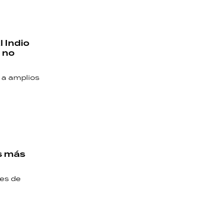
 Indio
 no
 a amplios
os más
nes de