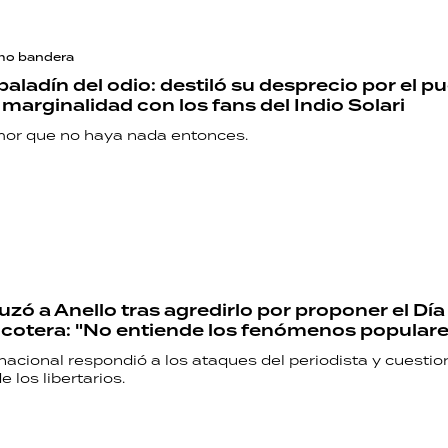
PALABRAS
HORÓSCOPO
omo bandera
aladín del odio: destiló su desprecio por el p
 marginalidad con los fans del Indio Solari
mor que no haya nada entonces.
Seguinos
zó a Anello tras agredirlo por proponer el Día 
icotera: "No entiende los fenómenos populare
nacional respondió a los ataques del periodista y cuestio
 los libertarios.