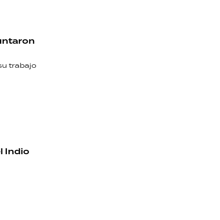
puntaron
su trabajo
l Indio