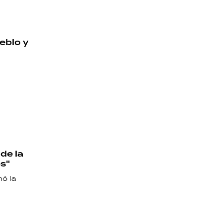
ueblo y
de la
s"
nó la