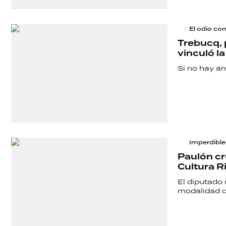
POLÍTICA
El odio c
Trebucq, p
vinculó la
ACTUALIDAD
Si no hay a
POLICIALES
ECONOMÍA
Imperdible
Paulón cru
Cultura R
GRAN
El diputado 
HERMANO
modalidad de