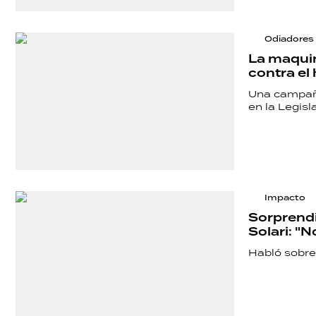
Odiadores
La maquin
contra el 
Una campaña
en la Legis
Impacto
Sorprendió
Solari: "
Habló sobre
SHOW