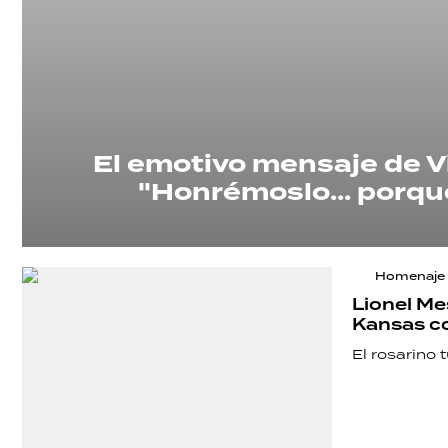
El emotivo mensaje de Vir
"Honrémoslo... porque
Homenaje 
Lionel Me
Kansas co
El rosarino 