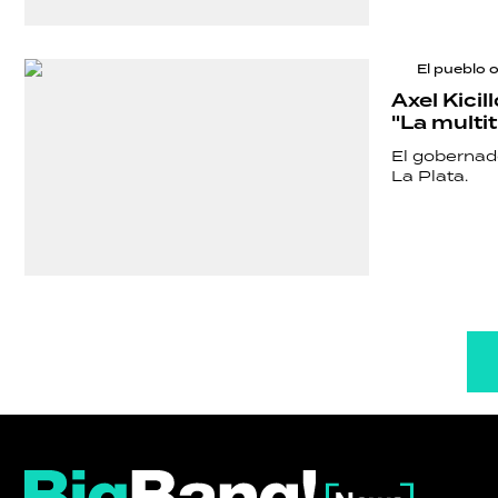
El pueblo 
Axel Kicil
"La multi
El gobernado
La Plata.