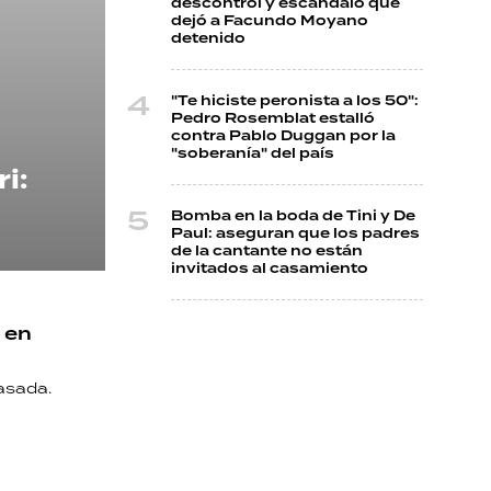
descontrol y escándalo que
dejó a Facundo Moyano
detenido
"Te hiciste peronista a los 50":
Pedro Rosemblat estalló
contra Pablo Duggan por la
"soberanía" del país
i:
Bomba en la boda de Tini y De
Paul: aseguran que los padres
de la cantante no están
invitados al casamiento
 en
pasada.