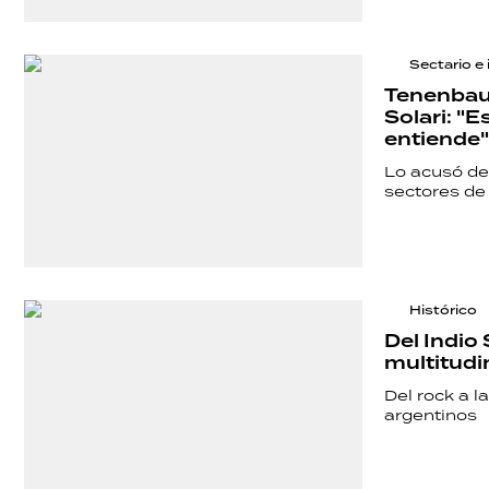
SALUD
Sectario e 
DEPORTES
Tenenbaum
Solari: "
entiende"
TECNOLOGÍA
Lo acusó de 
sectores de 
Histórico
Del Indio
multitudin
Del rock a l
argentinos