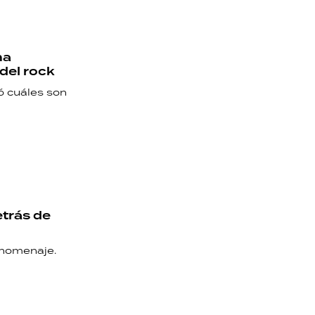
na
 del rock
ó cuáles son
etrás de
 homenaje.