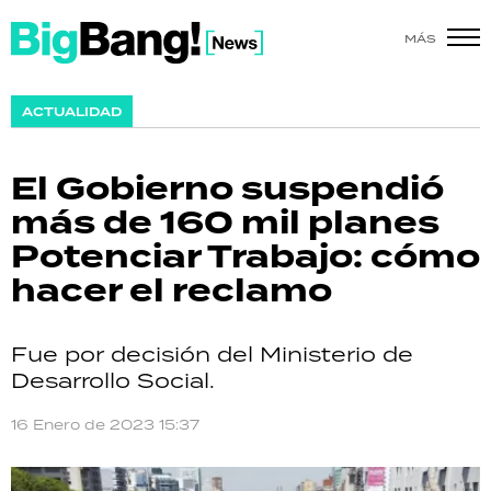
MÁS
SHOW
ACTUALIDAD
POLÍTICA
El Gobierno suspendió
ACTUALIDAD
más de 160 mil planes
Potenciar Trabajo: cómo
POLICIALES
hacer el reclamo
ECONOMÍA
Fue por decisión del Ministerio de
GRAN HERMANO
Desarrollo Social.
SALUD
16 Enero de 2023 15:37
DEPORTES