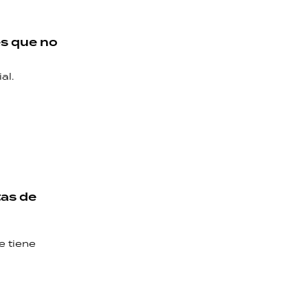
s que no
al.
tas de
e tiene