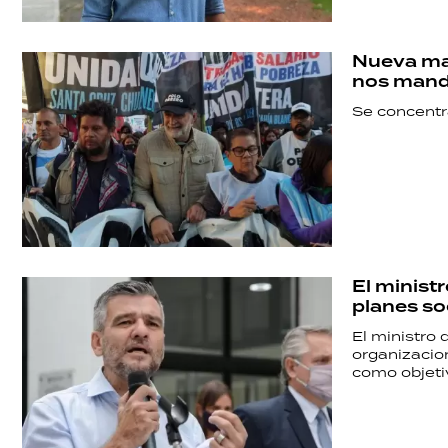
Nueva mar
nos manda
Se concentra
El minist
planes so
El ministro 
organizacion
como objeti