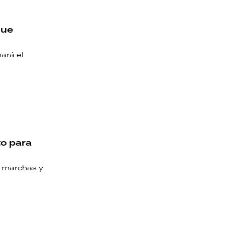
que
ará el
to para
r marchas y