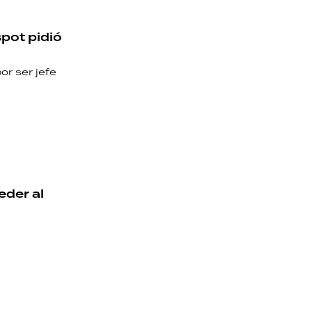
spot pidió
or ser jefe
eder al