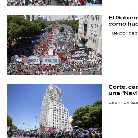
POLÍTICA
El Gobier
cómo hac
ACTUALIDAD
Fue por deci
POLICIALES
ECONOMÍA
Corte, ca
una "Navi
GRAN
Las moviliz
HERMANO