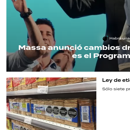
Habrá una 
Massa anunció cambios drá
es el Program
Ley de eti
Sólo siete 