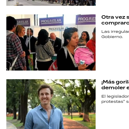
SALUD
Otra vez 
DEPORTES
compraron
Las irregula
Gobierno.
TECNOLOGÍA
¡Más gori
demoler e
El legislado
protestas" s