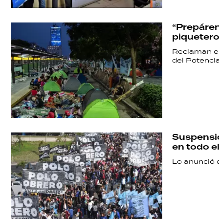
“Prepáren
piquetero
Reclaman en 
del Potencia
Suspensió
en todo el
Lo anunció 
SHOW