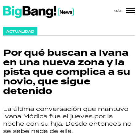
MÁS
SHOW
ACTUALIDAD
POLÍTICA
Por qué buscan a Ivana
ACTUALIDAD
en una nueva zona y la
pista que complica a su
POLICIALES
novio, que sigue
ECONOMÍA
detenido
GRAN HERMANO
La última conversación que mantuvo
SALUD
Ivana Módica fue el jueves por la
noche con su hija. Desde entonces no
DEPORTES
se sabe nada de ella.