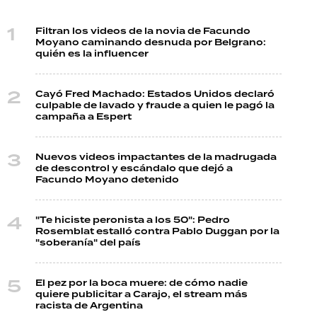
Filtran los videos de la novia de Facundo
Moyano caminando desnuda por Belgrano:
quién es la influencer
Cayó Fred Machado: Estados Unidos declaró
culpable de lavado y fraude a quien le pagó la
campaña a Espert
Nuevos videos impactantes de la madrugada
de descontrol y escándalo que dejó a
Facundo Moyano detenido
"Te hiciste peronista a los 50": Pedro
Rosemblat estalló contra Pablo Duggan por la
"soberanía" del país
El pez por la boca muere: de cómo nadie
quiere publicitar a Carajo, el stream más
racista de Argentina