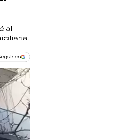
é al
iliaria.
Seguir en