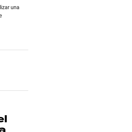
izar una
e
el
a