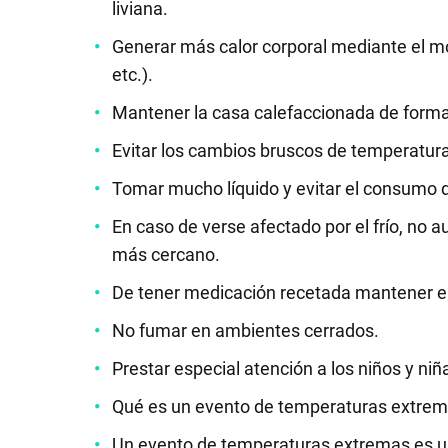
liviana.
GRAN
Generar más calor corporal mediante el m
etc.).
HERMANO
Mantener la casa calefaccionada de forma
Evitar los cambios bruscos de temperatur
SALUD
Tomar mucho líquido y evitar el consumo d
DEPORTES
En caso de verse afectado por el frío, no a
más cercano.
De tener medicación recetada mantener el
TECNOLOGÍA
No fumar en ambientes cerrados.
Prestar especial atención a los niños y n
Qué es un evento de temperaturas extre
Un evento de temperaturas extremas es un 