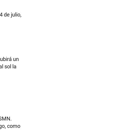
 de julio,
subirá un
l sol la
l SMN.
sgo, como