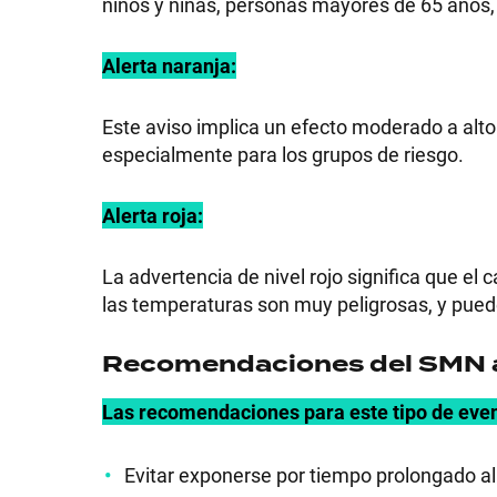
niños y niñas, personas mayores de 65 años
Alerta naranja:
SHOW
Este aviso implica un efecto moderado a alto
especialmente para los grupos de riesgo.
POLÍTICA
Alerta roja:
La advertencia de nivel rojo significa que el 
ACTUALIDAD
las temperaturas son muy peligrosas, y puede
Recomendaciones del SMN a
POLICIALES
Las recomendaciones para este tipo de event
ECONOMÍA
Evitar exponerse por tiempo prolongado al 