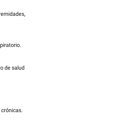
tremidades,
iratorio.
ro de salud
 crónicas.
e