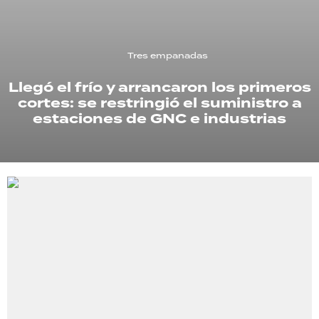
TECNOLOGÍA
Tres empanadas
Llegó el frío y arrancaron los primeros
RECETAS
cortes: se restringió el suministro a
PALABRAS
estaciones de GNC e industrias
HORÓSCOPO
Seguinos