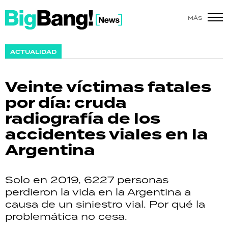
MÁS
SHOW
ACTUALIDAD
POLÍTICA
Veinte víctimas fatales
ACTUALIDAD
por día: cruda
radiografía de los
POLICIALES
accidentes viales en la
ECONOMÍA
Argentina
GRAN HERMANO
Solo en 2019, 6227 personas
SALUD
perdieron la vida en la Argentina a
causa de un siniestro vial. Por qué la
DEPORTES
problemática no cesa.