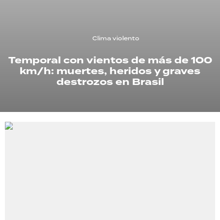
TECNOLOGÍA
Clima violento
Temporal con vientos de más de 100
RECETAS
km/h: muertes, heridos y graves
PALABRAS
destrozos en Brasil
HORÓSCOPO
Seguinos