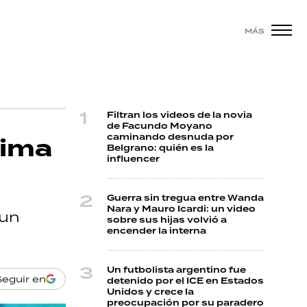
MÁS
Filtran los videos de la novia
de Facundo Moyano
caminando desnuda por
tima
Belgrano: quién es la
influencer
Guerra sin tregua entre Wanda
Nara y Mauro Icardi: un video
 un
sobre sus hijas volvió a
encender la interna
Un futbolista argentino fue
Seguir en
detenido por el ICE en Estados
Unidos y crece la
preocupación por su paradero