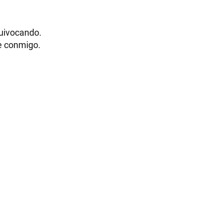
quivocando.
se conmigo.