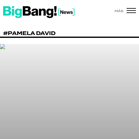
MÁS
SHOW
#PAMELA DAVID
POLÍTICA
ACTUALIDAD
POLICIALES
ECONOMÍA
GRAN HERMANO
SALUD
DEPORTES