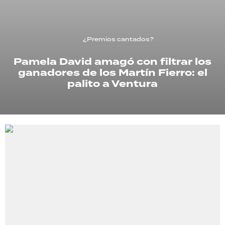
TECNOLOGÍA
¿Premios cantados?
Pamela David amagó con filtrar los
RECETAS
ganadores de los Martín Fierro: el
PALABRAS
palito a Ventura
HORÓSCOPO
Seguinos