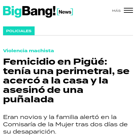
MÁS
SHOW
POLICIALES
POLÍTICA
Violencia machista
ACTUALIDAD
Femicidio en Pigüé:
tenía una perimetral, se
POLICIALES
acercó a la casa y la
ECONOMÍA
asesinó de una
puñalada
GRAN HERMANO
SALUD
Eran novios y la familia alertó en la
Comisaría de la Mujer tras dos días de
DEPORTES
su desaparición.