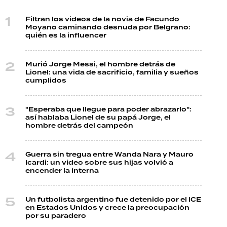
Filtran los videos de la novia de Facundo
Moyano caminando desnuda por Belgrano:
quién es la influencer
Murió Jorge Messi, el hombre detrás de
Lionel: una vida de sacrificio, familia y sueños
cumplidos
"Esperaba que llegue para poder abrazarlo":
así hablaba Lionel de su papá Jorge, el
hombre detrás del campeón
Guerra sin tregua entre Wanda Nara y Mauro
Icardi: un video sobre sus hijas volvió a
encender la interna
Un futbolista argentino fue detenido por el ICE
en Estados Unidos y crece la preocupación
por su paradero