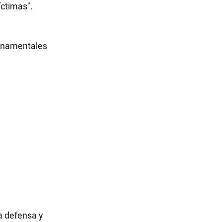
íctimas".
ernamentales
a defensa y