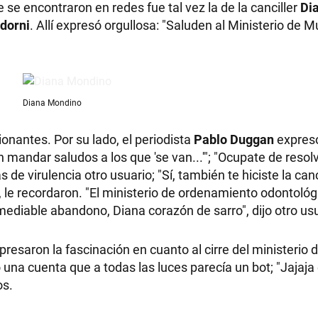
e encontraron en redes fue tal vez la de la canciller
Di
dorni
. Allí expresó orgullosa: "Saluden al Ministerio de M
Diana Mondino
onantes. Por su lado, el periodista
Pablo Duggan
expresó
mandar saludos a los que 'se van...'"; "Ocupate de resolv
de virulencia otro usuario; "Sí, también te hiciste la ca
.", le recordaron. "El ministerio de ordenamiento odontoló
emediable abandono, Diana corazón de sarro", dijo otro us
esaron la fascinación en cuanto al cirre del ministerio 
 una cuenta que a todas las luces parecía un bot; "Jajaja
ios.