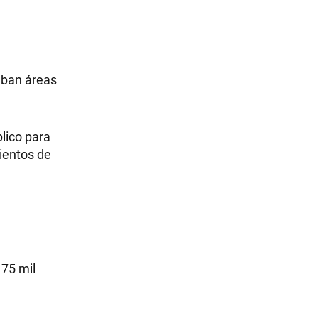
naban áreas
blico para
cientos de
 75 mil