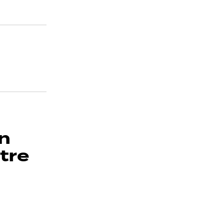
in
tre