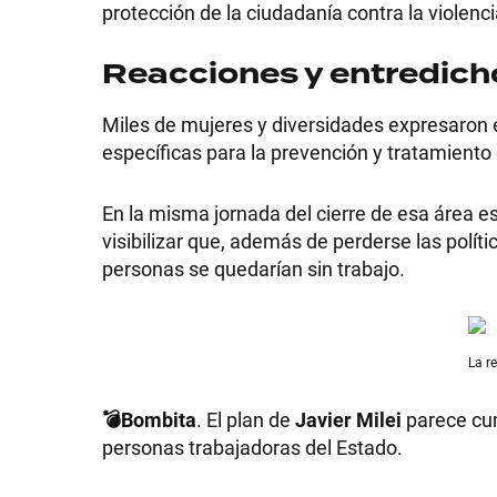
protección de la ciudadanía contra la violenci
GRAN
Reacciones y entredich
HERMANO
Miles de mujeres y diversidades expresaron el
específicas para la prevención y tratamiento
SALUD
En la misma jornada del cierre de esa área es
visibilizar que, además de perderse las polít
DEPORTES
personas se quedarían sin trabajo.
TECNOLOGÍA
La r
💣Bombita
. El plan de
Javier Milei
parece cum
personas trabajadoras del Estado.