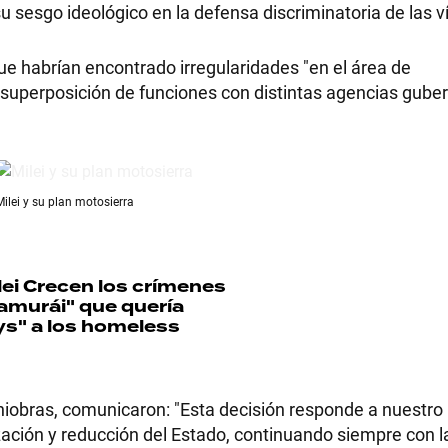
su sesgo ideológico en la defensa discriminatoria de las v
que habrían encontrado irregularidades "en el área de
a superposición de funciones con distintas agencias gub
RECETAS
PALABRAS
Milei y su plan motosierra
HORÓSCOPO
ei
Crecen los crímenes
Seguinos
samurái" que quería
ys" a los homeless
iobras, comunicaron: "Esta decisión responde a nuestro
zación y reducción del Estado, continuando siempre con l