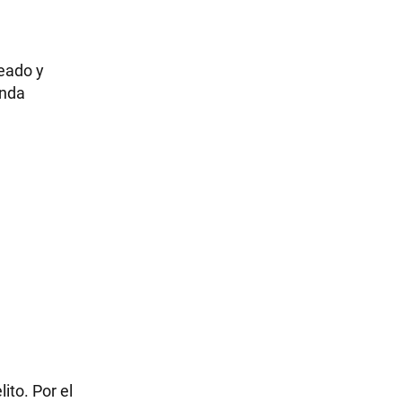
reado y
enda
ito. Por el