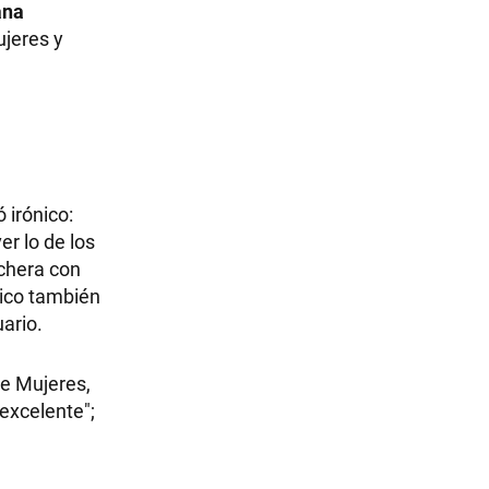
ana
ujeres y
 irónico:
er lo de los
nchera con
gico también
uario.
de Mujeres,
 excelente";