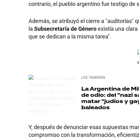
contrario, el pueblo argentino fue testigo de 
Además, se atribuyó el cierre a "auditorías" 
la
Subsecretaría de Género
existía una clar
SHOW
que se dedican a la misma tarea".
POLÍTICA
LEE TAMBIÉN
ACTUALIDAD
La Argentina de Mil
de odio: del "nazi 
matar "judíos y ga
POLICIALES
baleados
ECONOMÍA
Y, después de denunciar esas supuestas man
compromiso con la transformación, eficienti