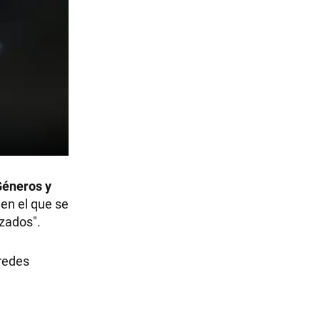
Géneros y
en el que se
izados".
 redes