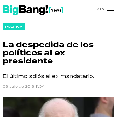
MÁS
SHOW
POLÍTICA
POLÍTICA
La despedida de los
ACTUALIDAD
políticos al ex
presidente
POLICIALES
ECONOMÍA
El último adiós al ex mandatario.
GRAN HERMANO
09 Julio de 2019 11:04
SALUD
DEPORTES