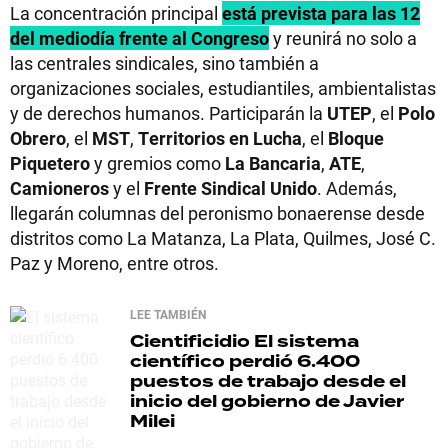
La concentración principal
está prevista para las 12
del mediodía frente al Congreso
y reunirá no solo a
las centrales sindicales, sino también a
organizaciones sociales, estudiantiles, ambientalistas
y de derechos humanos. Participarán la
UTEP
, el
Polo
Obrero
, el
MST
,
Territorios en Lucha
, el
Bloque
Piquetero
y gremios como
La Bancaria
,
ATE
,
Camioneros
y el
Frente Sindical Unido
. Además,
llegarán columnas del peronismo bonaerense desde
distritos como La Matanza, La Plata, Quilmes, José C.
Paz y Moreno, entre otros.
LEE TAMBIÉN
Cientificidio
El sistema
científico perdió 6.400
puestos de trabajo desde el
inicio del gobierno de Javier
Milei