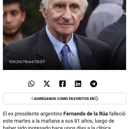
TECNOLOGÍA
RECETAS
PALABRAS
HORÓSCOPO
1562678447837
Seguinos
AGREGANOS COMO FAVORITOS EN
El ex presidente argentino
Fernando de la Rúa
falleció
este martes a la mañana a sus 81 años, luego de
haber sido ingresado hace unos días a la clínica