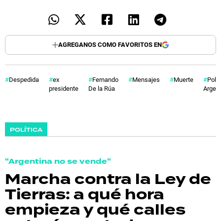
AGREGANOS COMO FAVORITOS EN
Despedida
ex
Fernando
Mensajes
Muerte
Polít
presidente
De la Rúa
Argent
POLÍTICA
"Argentina no se vende"
Marcha contra la Ley de
Tierras: a qué hora
empieza y qué calles