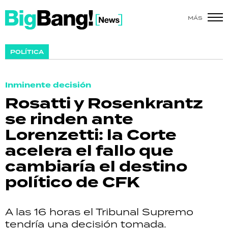
MÁS
SHOW
POLÍTICA
POLÍTICA
Inminente decisión
ACTUALIDAD
Rosatti y Rosenkrantz
se rinden ante
POLICIALES
Lorenzetti: la Corte
ECONOMÍA
acelera el fallo que
cambiaría el destino
GRAN HERMANO
político de CFK
SALUD
A las 16 horas el Tribunal Supremo
DEPORTES
tendría una decisión tomada.