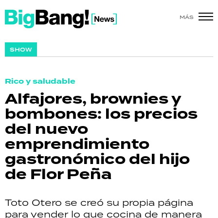
MÁS
SHOW
SHOW
POLÍTICA
Rico y saludable
ACTUALIDAD
Alfajores, brownies y
bombones: los precios
POLICIALES
del nuevo
ECONOMÍA
emprendimiento
gastronómico del hijo
GRAN HERMANO
de Flor Peña
SALUD
Toto Otero se creó su propia página
DEPORTES
para vender lo que cocina de manera