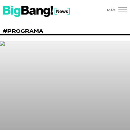
MÁS
SHOW
#PROGRAMA
POLÍTICA
ACTUALIDAD
POLICIALES
ECONOMÍA
GRAN HERMANO
SALUD
DEPORTES