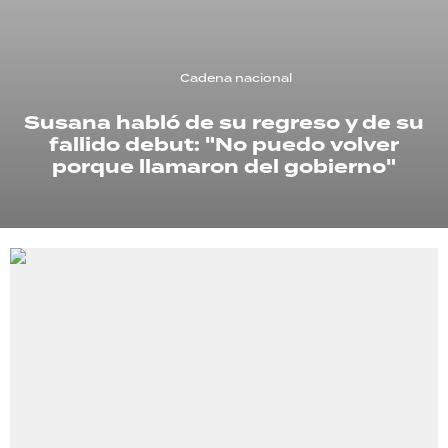
TECNOLOGÍA
Cadena nacional
Susana habló de su regreso y de su
RECETAS
fallido debut: "No puedo volver
PALABRAS
porque llamaron del gobierno"
HORÓSCOPO
Seguinos