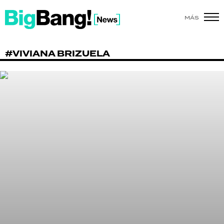
MÁS
SHOW
#VIVIANA BRIZUELA
POLÍTICA
ACTUALIDAD
POLICIALES
ECONOMÍA
GRAN HERMANO
SALUD
DEPORTES