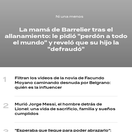
TECNOLOGÍA
Ni una menos
La mamá de Barrelier tras el
allanamiento: le pidió "perdón a todo
RECETAS
el mundo" y reveló que su hijo la
PALABRAS
"defraudó"
HORÓSCOPO
Filtran los videos de la novia de Facundo
Seguinos
Moyano caminando desnuda por Belgrano:
quién es la influencer
Murió Jorge Messi, el hombre detrás de
Lionel: una vida de sacrificio, familia y sueños
cumplidos
"Esperaba que llegue para poder abrazarlo":